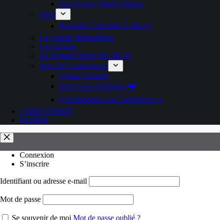
Les Uro-Ki Totem Chakras
Store
Nouvelle Collection T-Shirt ⚡️
La Grande Bibliothèque
Les Articles
La Avatara Osiiris Nei -M- Et
Dons & Contributions
Chaine Youtube
Don Coeur Généreux ❤️
Contributions aux Conférences ⭐️
L’ART D’IMUÉ
PANIER
Connexion
S’inscrire
Identifiant ou adresse e-mail
Mot de passe
Se souvenir de moi
Mot de passe oublié ?