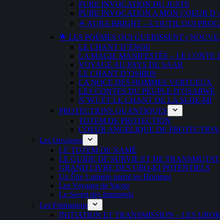
PURE INVOCATION DU JUSTE
PURE INVOCATION A MON COEUR D
✴️ AURA BRIGHT – L’OUTIL QUI P
🌟 LES POÈMES QUI GUERISSENT ( NOUVE
LE CHANT D’ÉNOE
LA MAGIE MANIFESTÉE – LE CONTE
VOYAGE AU PAYS DE SAAR
LE CHANT D’OSIIRIS
LA NOCE DES HOMMES VERTUEUX
LES CONTES DU PEUPLE D’OSARWÉ
N’WT ET LE CHANT DE LA SI-DE-MI
PROTECTIONS QUANTIQUES
TOTEM DE PROTECTION
COEUR ANGÉLIQUE DE PROTECTION
Les Ouvrages
LE TOTEM DE NAMÉ
LE GUIDE DE SURVIE ET DE TRANSMUTAT
GRAND LIVRE DES URO-KI POTENTIELS
Un Être Lumière parmi les Hommes
Les Voyages de Yacou
Le Secret des Immortels
Les Formations
INITIATION ET TRANSMISSION – LES URO