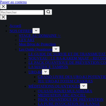
Passer au contenu
Aucun
résultat
Accueil
NOS OFFRES
STAGE AU DOMAINE ✨
LEY ART
Mon Bijou de Protection
Les Outils Quantiques
LE GUIDE DE SURVIE ET DE TRANSMUTAT
NOUVEAU : LE BA-KAKEM MAAT – RECO
LE PACK QUANTIQUE DE PRÉVENTION CON
LA MATRICE TAMPON
URO-KI
GRAND LIVRE DES URO-KI POTENTI
JEU URO-KI TOTEM CHAKRAS
MÉDITATIONS QUANTIQUES
QUASAT-KINJEI MULADHARA
MEDITATION ARC-EN-CIEL
PACK QUANTIQUE DE PRÉVENTION
LA PURE INVOCATION DE L’ANGE