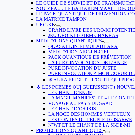
LE GUIDE DE SURVIE ET DE TRANSMUTAT
NOUVEAU : LE BA-KAKEM MAAT – RECO
LE PACK QUANTIQUE DE PRÉVENTION CON
LA MATRICE TAMPON
URO-KI
GRAND LIVRE DES URO-KI POTENTI
JEU URO-KI TOTEM CHAKRAS
MÉDITATIONS QUANTIQUES
QUASAT-KINJEI MULADHARA
MEDITATION ARC-EN-CIEL
PACK QUANTIQUE DE PRÉVENTION
LA PURE INVOCATION DE L’ANGE
PURE INVOCATION DU JUSTE
PURE INVOCATION A MON COEUR D
✴️ AURA BRIGHT – L’OUTIL QUI P
🌟 LES POÈMES QUI GUERISSENT ( NOUVE
LE CHANT D’ÉNOE
LA MAGIE MANIFESTÉE – LE CONTE
VOYAGE AU PAYS DE SAAR
LE CHANT D’OSIIRIS
LA NOCE DES HOMMES VERTUEUX
LES CONTES DU PEUPLE D’OSARWÉ
N’WT ET LE CHANT DE LA SI-DE-MI
PROTECTIONS QUANTIQUES