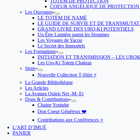
TOTEM DE PROTECTION
COEUR ANGÉLIQUE DE PROTECTION
Les Ouvrages
LE TOTEM DE NAMÉ
LE GUIDE DE SURVIE ET DE TRANSMUTAT
GRAND LIVRE DES URO-KI POTENTIELS
Un Être Lumière parmi les Hommes
Les Voyages de Yacou
Le Secret des Immortels
Les Formations
INITIATION ET TRANSMISSION – LES URO
Les Uro-Ki Totem Chakras
Store
Nouvelle Collection T-Shirt ⚡️
La Grande Bibliothèque
Les Articles
La Avatara Osiiris Nei -M- Et
Dons & Contributions
Chaine Youtube
Don Coeur Généreux ❤️
Contributions aux Conférences ⭐️
L’ART D’IMUÉ
PANIER