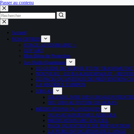
Passer au contenu
Aucun
résultat
Accueil
NOS OFFRES
STAGE AU DOMAINE ✨
LEY ART
Mon Bijou de Protection
Les Outils Quantiques
LE GUIDE DE SURVIE ET DE TRANSMUTAT
NOUVEAU : LE BA-KAKEM MAAT – RECO
LE PACK QUANTIQUE DE PRÉVENTION CON
LA MATRICE TAMPON
URO-KI
GRAND LIVRE DES URO-KI POTENTI
JEU URO-KI TOTEM CHAKRAS
MÉDITATIONS QUANTIQUES
QUASAT-KINJEI MULADHARA
MEDITATION ARC-EN-CIEL
PACK QUANTIQUE DE PRÉVENTION
LA PURE INVOCATION DE L’ANGE