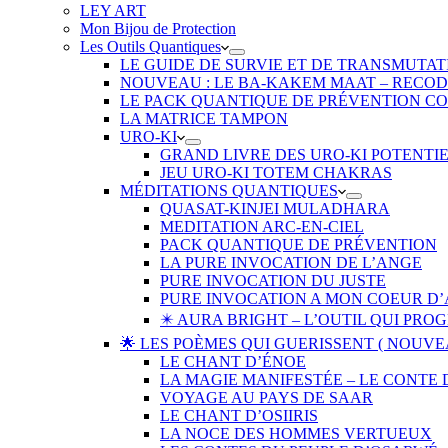
LEY ART
Mon Bijou de Protection
Les Outils Quantiques
LE GUIDE DE SURVIE ET DE TRANSMUTAT
NOUVEAU : LE BA-KAKEM MAAT – RECO
LE PACK QUANTIQUE DE PRÉVENTION CON
LA MATRICE TAMPON
URO-KI
GRAND LIVRE DES URO-KI POTENTI
JEU URO-KI TOTEM CHAKRAS
MÉDITATIONS QUANTIQUES
QUASAT-KINJEI MULADHARA
MEDITATION ARC-EN-CIEL
PACK QUANTIQUE DE PRÉVENTION
LA PURE INVOCATION DE L’ANGE
PURE INVOCATION DU JUSTE
PURE INVOCATION A MON COEUR D
✴️ AURA BRIGHT – L’OUTIL QUI P
🌟 LES POÈMES QUI GUERISSENT ( NOUVE
LE CHANT D’ÉNOE
LA MAGIE MANIFESTÉE – LE CONTE
VOYAGE AU PAYS DE SAAR
LE CHANT D’OSIIRIS
LA NOCE DES HOMMES VERTUEUX