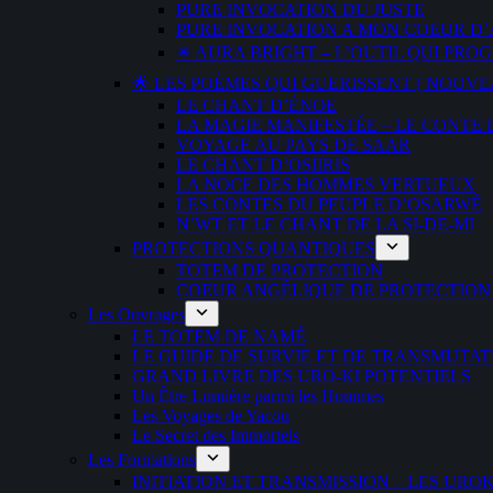
PURE INVOCATION DU JUSTE
PURE INVOCATION A MON COEUR D
✴️ AURA BRIGHT – L’OUTIL QUI P
🌟 LES POÈMES QUI GUERISSENT ( NOUVE
LE CHANT D’ÉNOE
LA MAGIE MANIFESTÉE – LE CONTE
VOYAGE AU PAYS DE SAAR
LE CHANT D’OSIIRIS
LA NOCE DES HOMMES VERTUEUX
LES CONTES DU PEUPLE D’OSARWÉ
N’WT ET LE CHANT DE LA SI-DE-MI
PROTECTIONS QUANTIQUES
TOTEM DE PROTECTION
COEUR ANGÉLIQUE DE PROTECTION
Les Ouvrages
LE TOTEM DE NAMÉ
LE GUIDE DE SURVIE ET DE TRANSMUTAT
GRAND LIVRE DES URO-KI POTENTIELS
Un Être Lumière parmi les Hommes
Les Voyages de Yacou
Le Secret des Immortels
Les Formations
INITIATION ET TRANSMISSION – LES URO