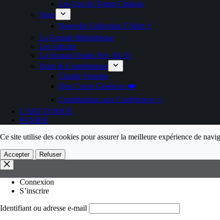
Les Uro-Ki Totem Chakras
Store
Nouvelle Collection T-Shirt ⚡️
La Grande Bibliothèque
Les Articles
La Avatara Osiiris Nei -M- Et
Dons & Contributions
Chaine Youtube
Don Coeur Généreux ❤️
Contributions aux Conférences ⭐️
L’ART D’IMUÉ
PANIER
Ce site utilise des cookies pour assurer la meilleure expérience de navig
Accepter
Refuser
Connexion
S’inscrire
Identifiant ou adresse e-mail