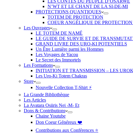
LES CONTES DU PEUPLE D’OSARWÉ
N’WT ET LE CHANT DE LA SI-DE-MI
PROTECTIONS QUANTIQUES
TOTEM DE PROTECTION
COEUR ANGÉLIQUE DE PROTECTION
Les Ouvrages
LE TOTEM DE NAMÉ
LE GUIDE DE SURVIE ET DE TRANSMUTAT
GRAND LIVRE DES URO-KI POTENTIELS
Un Être Lumière parmi les Hommes
Les Voyages de Yacou
Le Secret des Immortels
Les Formations
INITIATION ET TRANSMISSION – LES URO
Les Uro-Ki Totem Chakras
Store
Nouvelle Collection T-Shirt ⚡️
La Grande Bibliothèque
Les Articles
La Avatara Osiiris Nei -M- Et
Dons & Contributions
Chaine Youtube
Don Coeur Généreux ❤️
Contributions aux Conférences ⭐️