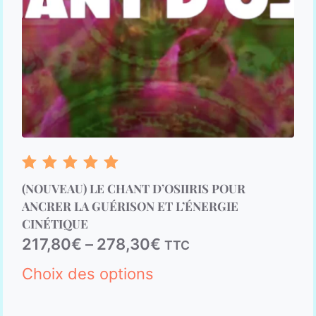
Note
(NOUVEAU) LE CHANT D’OSIIRIS POUR
5.00
sur 5
ANCRER LA GUÉRISON ET L’ÉNERGIE
CINÉTIQUE
217,80
€
–
278,30
€
TTC
Choix des options