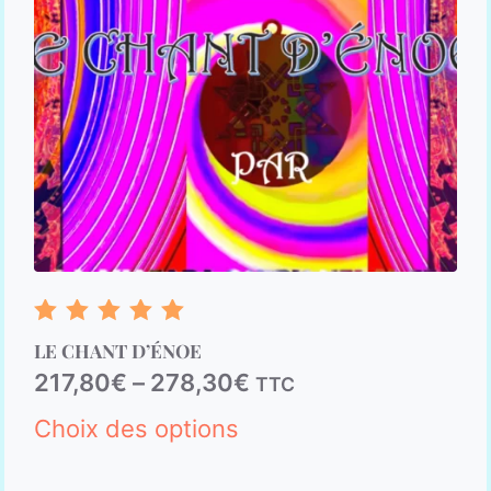
Note
LE CHANT D’ÉNOE
5.00
sur 5
217,80
€
–
278,30
€
TTC
Choix des options