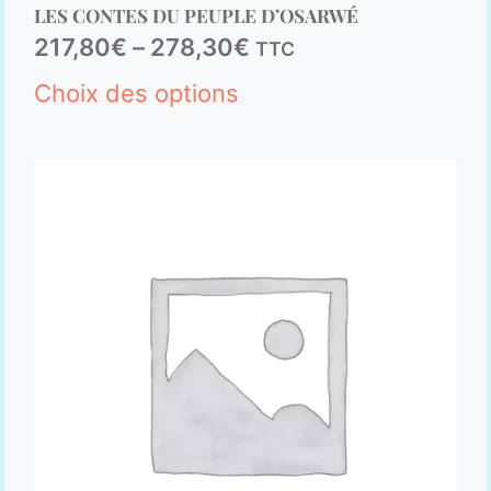
LES CONTES DU PEUPLE D’OSARWÉ
5.00
sur 5
217,80
€
–
278,30
€
TTC
Choix des options