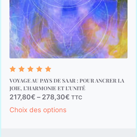
Note
VOYAGE AU PAYS DE SAAR : POUR ANCRER LA
5.00
sur 5
JOIE, L’HARMONIE ET L’UNITÉ
217,80
€
–
278,30
€
TTC
Choix des options