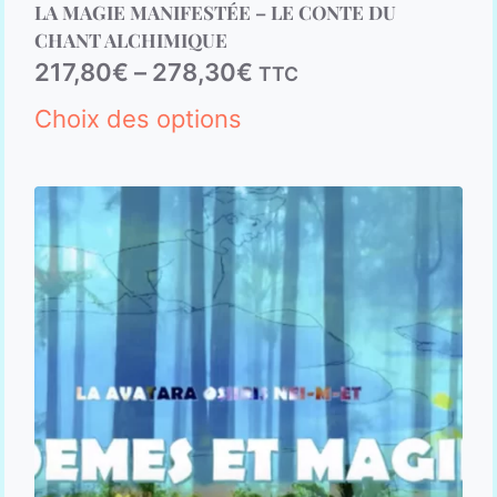
LA MAGIE MANIFESTÉE – LE CONTE DU
5.00
sur 5
CHANT ALCHIMIQUE
217,80
€
–
278,30
€
TTC
Choix des options