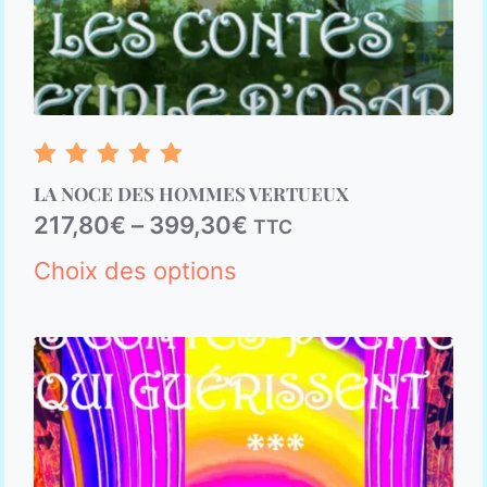
Note
LA NOCE DES HOMMES VERTUEUX
5.00
sur 5
217,80
€
–
399,30
€
TTC
Choix des options