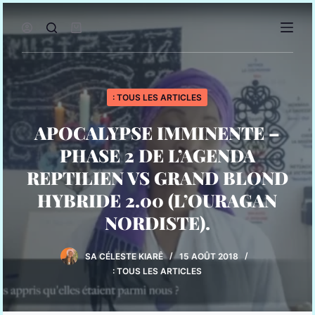
P
a
s
s
e
r
: TOUS LES ARTICLES
a
u
APOCALYPSE IMMINENTE –
c
PHASE 2 DE L’AGENDA
o
n
REPTILIEN VS GRAND BLOND
t
HYBRIDE 2.00 (L’OURAGAN
e
n
NORDISTE).
u
SA CÉLESTE KIARÊ
15 AOÛT 2018
: TOUS LES ARTICLES