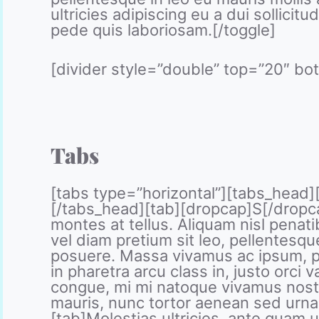
ultricies adipiscing eu a dui sollic
pede quis laboriosam.[/toggle]
[divider style=”double” top=”20″ bo
Tabs
[tabs type=”horizontal”][tabs_head][tab
[/tabs_head][tab][dropcap]S[/dropcap
montes at tellus. Aliquam nisl penat
vel diam pretium sit leo, pellentesque
posuere. Massa vivamus ac ipsum, p
in pharetra arcu class in, justo orci
congue, mi mi natoque vivamus nostr
mauris, nunc tortor aenean sed urna, 
[tab]Molestias ultricies, ante quam u