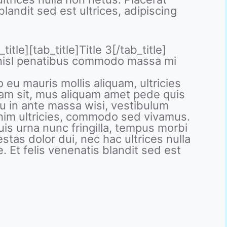
landit sed est ultrices, adipiscing
title][tab_title]Title 3[/tab_title]
m nisl penatibus commodo massa mi
o eu mauris mollis aliquam, ultricies
uam sit, mus aliquam amet pede quis
qu in ante massa wisi, vestibulum
nim ultricies, commodo sed vivamus.
uis urna nunc fringilla, tempus morbi
stas dolor dui, nec hac ultrices nulla
 Et felis venenatis blandit sed est