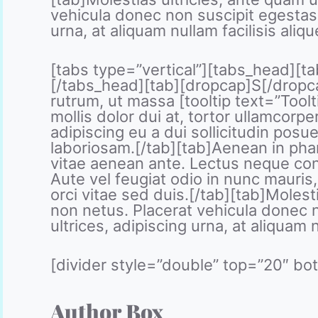
vehicula donec non suscipit egestas,
urna, at aliquam nullam facilisis aliq
[tabs type=”vertical”][tabs_head][tab_ti
[/tabs_head][tab][dropcap]S[/dropca
rutrum, ut massa [tooltip text=”Toolt
mollis dolor dui at, tortor ullamcorpe
adipiscing eu a dui sollicitudin po
laboriosam.[/tab][tab]Aenean in phare
vitae aenean ante. Lectus neque co
Aute vel feugiat odio in nunc mauris,
orci vitae sed duis.[/tab][tab]Molest
non netus. Placerat vehicula donec n
ultrices, adipiscing urna, at aliquam 
[divider style=”double” top=”20″ bo
Author Box