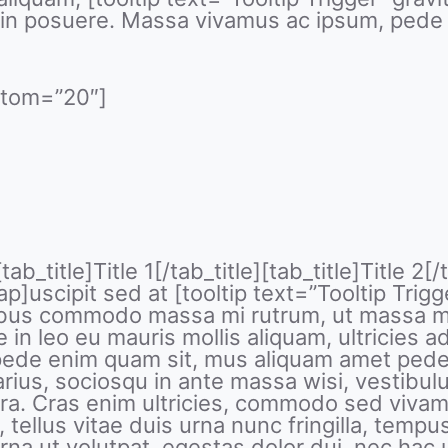
itudin posuere. Massa vivamus ac ipsum, ped
ttom=”20″]
_title]Title 1[/tab_title][tab_title]Title 2[/ta
]uscipit sed at [tooltip text=”Tooltip Trigg
ibus commodo massa mi rutrum, ut massa moll
 in leo eu mauris mollis aliquam, ultricies ad
ede enim quam sit, mus aliquam amet pede
 varius, sociosqu in ante massa wisi, vestib
a. Cras enim ultricies, commodo sed vivamu
tellus vitae duis urna nunc fringilla, tempus
rna ut volutpat, egestas dolor dui, nec hac u