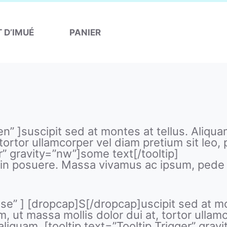
T D’IMUÉ
PANIER
open” ]suscipit sed at montes at tellus. Al
 tortor ullamcorper vel diam pretium sit leo,
er” gravity=”nw”]some text[/tooltip]
itudin posuere. Massa vivamus ac ipsum, ped
lose” ] [dropcap]S[/dropcap]uscipit sed at mo
t massa mollis dolor dui at, tortor ullamco
aliquam, [tooltip text=”Tooltip Trigger” grav