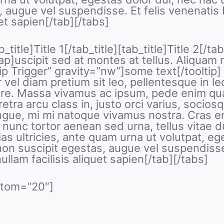
 augue vel suspendisse. Et felis venenatis b
uet sapien[/tab][/tabs]
tle]Title 1[/tab_title][tab_title]Title 2[/tab_
p]uscipit sed at montes at tellus. Aliqua
ip Trigger” gravity=”nw”]some text[/tooltip]
r vel diam pretium sit leo, pellentesque in le
suere. Massa vivamus ac ipsum, pede enim q
tra arcu class in, justo orci varius, socios
ngue, mi mi natoque vivamus nostra. Cras e
 nunc tortor aenean sed urna, tellus vitae d
ias ultricies, ante quam urna ut volutpat, ege
on suscipit egestas, augue vel suspendisse.
nullam facilisis aliquet sapien[/tab][/tabs]
ttom=”20″]