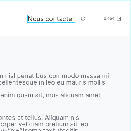
Nous contacter
0,00
€
iquam nisl penatibus commodo massa mi
 pellentesque in leo eu mauris mollis
e enim quam sit, mus aliquam amet
ntes at tellus. Aliquam nisl
rper vel diam pretium sit leo,
ity=”nw”]some text[/tooltip]