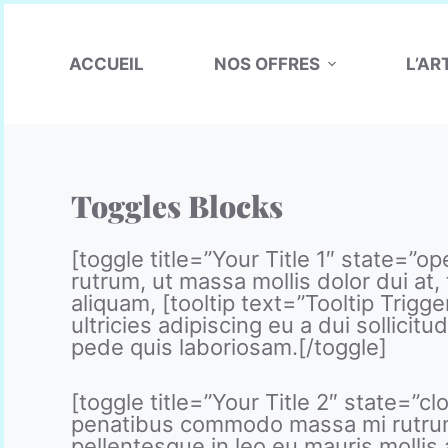
P
a
s
ACCUEIL
NOS OFFRES
L’AR
s
e
r
a
u
c
Toggles Blocks
o
n
[toggle title=”Your Title 1″ state=”
t
rutrum, ut massa mollis dolor dui at,
e
aliquam, [tooltip text=”Tooltip Trigg
n
ultricies adipiscing eu a dui sollic
u
pede quis laboriosam.[/toggle]
[toggle title=”Your Title 2″ state=”c
penatibus commodo massa mi rutrum, u
pellentesque in leo eu mauris mollis 