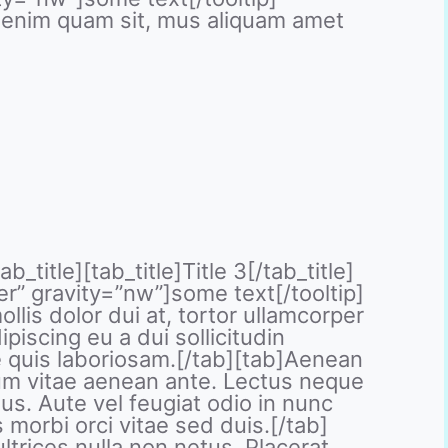
e enim quam sit, mus aliquam amet
b_title][tab_title]Title 3[/tab_title]
er” gravity=”nw”]some text[/tooltip]
is dolor dui at, tortor ullamcorper
ipiscing eu a dui sollicitudin
 quis laboriosam.[/tab][tab]Aenean
ulum vitae aenean ante. Lectus neque
s. Aute vel feugiat odio in nunc
 morbi orci vitae sed duis.[/tab]
ltrices nulla non netus. Placerat