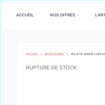
P
a
s
ACCUEIL
NOS OFFRES
L’AR
s
e
r
a
u
c
o
ACCUEIL
JEUX D'ESPRIT
JEU IUTA-KIMUÉ LUXE S
n
t
e
RUPTURE DE STOCK
n
u