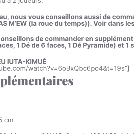
ou à 2 joueurs.
u, nous vous conseillons aussi de comma
’EW (la roue du temps)). Voir dans les o
conseillons de commander en supplément p
ces, 1 Dé de 6 faces, 1 Dé Pyramide) et 1 s
EU IUTA-KIMUÉ
outube.com/watch?v=6oBxQbc6po4&t=19s”]
plémentaires
5 cm