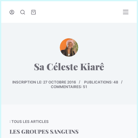
P
a
s
s
e
r
a
u
c
Sa Céleste Kiarê
o
n
t
INSCRIPTION LE: 27 OCTOBRE 2016
PUBLICATIONS: 48
e
COMMENTAIRES: 51
n
u
: TOUS LES ARTICLES
LES GROUPES SANGUINS